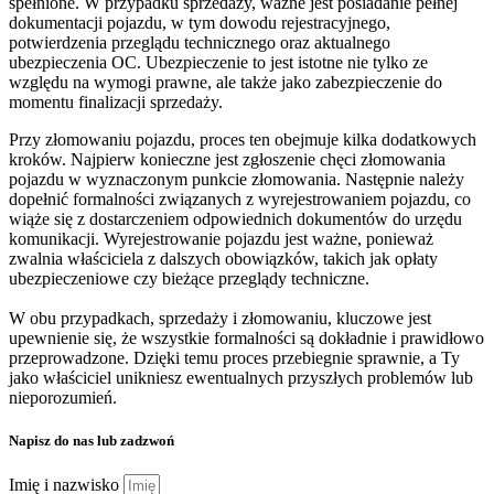
spełnione. W przypadku sprzedaży, ważne jest posiadanie pełnej
dokumentacji pojazdu, w tym dowodu rejestracyjnego,
potwierdzenia przeglądu technicznego oraz aktualnego
ubezpieczenia OC. Ubezpieczenie to jest istotne nie tylko ze
względu na wymogi prawne, ale także jako zabezpieczenie do
momentu finalizacji sprzedaży.
Przy złomowaniu pojazdu, proces ten obejmuje kilka dodatkowych
kroków. Najpierw konieczne jest zgłoszenie chęci złomowania
pojazdu w wyznaczonym punkcie złomowania. Następnie należy
dopełnić formalności związanych z wyrejestrowaniem pojazdu, co
wiąże się z dostarczeniem odpowiednich dokumentów do urzędu
komunikacji. Wyrejestrowanie pojazdu jest ważne, ponieważ
zwalnia właściciela z dalszych obowiązków, takich jak opłaty
ubezpieczeniowe czy bieżące przeglądy techniczne.
W obu przypadkach, sprzedaży i złomowaniu, kluczowe jest
upewnienie się, że wszystkie formalności są dokładnie i prawidłowo
przeprowadzone. Dzięki temu proces przebiegnie sprawnie, a Ty
jako właściciel unikniesz ewentualnych przyszłych problemów lub
nieporozumień.
Napisz do nas lub zadzwoń
Imię i nazwisko