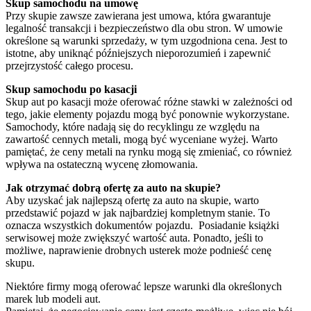
Skup samochodu na umowę
Przy skupie zawsze zawierana jest umowa, która gwarantuje
legalność transakcji i bezpieczeństwo dla obu stron. W umowie
określone są warunki sprzedaży, w tym uzgodniona cena. Jest to
istotne, aby uniknąć późniejszych nieporozumień i zapewnić
przejrzystość całego procesu.
Skup samochodu po kasacji
Skup aut po kasacji może oferować różne stawki w zależności od
tego, jakie elementy pojazdu mogą być ponownie wykorzystane.
Samochody, które nadają się do recyklingu ze względu na
zawartość cennych metali, mogą być wyceniane wyżej. Warto
pamiętać, że ceny metali na rynku mogą się zmieniać, co również
wpływa na ostateczną wycenę złomowania.
Jak otrzymać dobrą ofertę za auto na skupie?
Aby uzyskać jak najlepszą ofertę za auto na skupie, warto
przedstawić pojazd w jak najbardziej kompletnym stanie. To
oznacza wszystkich dokumentów pojazdu. Posiadanie książki
serwisowej może zwiększyć wartość auta. Ponadto, jeśli to
możliwe, naprawienie drobnych usterek może podnieść cenę
skupu.
Niektóre firmy mogą oferować lepsze warunki dla określonych
marek lub modeli aut.