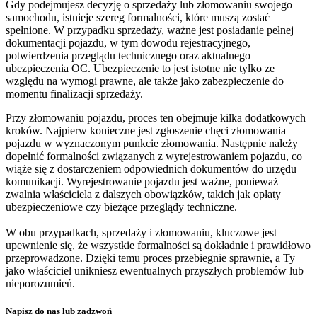
Gdy podejmujesz decyzję o sprzedaży lub złomowaniu swojego
samochodu, istnieje szereg formalności, które muszą zostać
spełnione. W przypadku sprzedaży, ważne jest posiadanie pełnej
dokumentacji pojazdu, w tym dowodu rejestracyjnego,
potwierdzenia przeglądu technicznego oraz aktualnego
ubezpieczenia OC. Ubezpieczenie to jest istotne nie tylko ze
względu na wymogi prawne, ale także jako zabezpieczenie do
momentu finalizacji sprzedaży.
Przy złomowaniu pojazdu, proces ten obejmuje kilka dodatkowych
kroków. Najpierw konieczne jest zgłoszenie chęci złomowania
pojazdu w wyznaczonym punkcie złomowania. Następnie należy
dopełnić formalności związanych z wyrejestrowaniem pojazdu, co
wiąże się z dostarczeniem odpowiednich dokumentów do urzędu
komunikacji. Wyrejestrowanie pojazdu jest ważne, ponieważ
zwalnia właściciela z dalszych obowiązków, takich jak opłaty
ubezpieczeniowe czy bieżące przeglądy techniczne.
W obu przypadkach, sprzedaży i złomowaniu, kluczowe jest
upewnienie się, że wszystkie formalności są dokładnie i prawidłowo
przeprowadzone. Dzięki temu proces przebiegnie sprawnie, a Ty
jako właściciel unikniesz ewentualnych przyszłych problemów lub
nieporozumień.
Napisz do nas lub zadzwoń