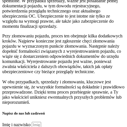
spełnione. W przypadku sprzedaży, ważne jest posiadanie pełnej
dokumentacji pojazdu, w tym dowodu rejestracyjnego,
potwierdzenia przeglądu technicznego oraz aktualnego
ubezpieczenia OC. Ubezpieczenie to jest istotne nie tylko ze
względu na wymogi prawne, ale także jako zabezpieczenie do
momentu finalizacji sprzedaży.
Przy złomowaniu pojazdu, proces ten obejmuje kilka dodatkowych
kroków. Najpierw konieczne jest zgłoszenie chęci złomowania
pojazdu w wyznaczonym punkcie złomowania. Następnie należy
dopełnić formalności związanych z wyrejestrowaniem pojazdu, co
wiąże się z dostarczeniem odpowiednich dokumentów do urzędu
komunikacji. Wyrejestrowanie pojazdu jest ważne, ponieważ
zwalnia właściciela z dalszych obowiązków, takich jak opłaty
ubezpieczeniowe czy bieżące przeglądy techniczne.
W obu przypadkach, sprzedaży i złomowaniu, kluczowe jest
upewnienie się, że wszystkie formalności są dokładnie i prawidłowo
przeprowadzone. Dzięki temu proces przebiegnie sprawnie, a Ty
jako właściciel unikniesz ewentualnych przyszłych problemów lub
nieporozumień.
Napisz do nas lub zadzwoń
Imię i nazwisko