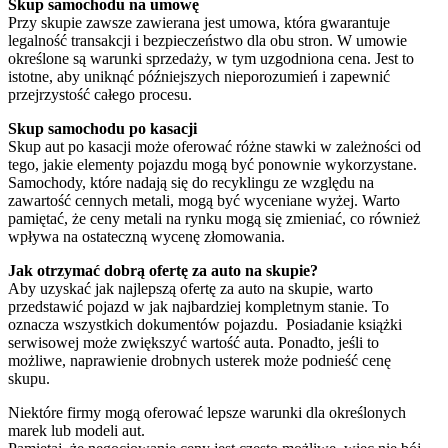
Skup samochodu na umowę
Przy skupie zawsze zawierana jest umowa, która gwarantuje
legalność transakcji i bezpieczeństwo dla obu stron. W umowie
określone są warunki sprzedaży, w tym uzgodniona cena. Jest to
istotne, aby uniknąć późniejszych nieporozumień i zapewnić
przejrzystość całego procesu.
Skup samochodu po kasacji
Skup aut po kasacji może oferować różne stawki w zależności od
tego, jakie elementy pojazdu mogą być ponownie wykorzystane.
Samochody, które nadają się do recyklingu ze względu na
zawartość cennych metali, mogą być wyceniane wyżej. Warto
pamiętać, że ceny metali na rynku mogą się zmieniać, co również
wpływa na ostateczną wycenę złomowania.
Jak otrzymać dobrą ofertę za auto na skupie?
Aby uzyskać jak najlepszą ofertę za auto na skupie, warto
przedstawić pojazd w jak najbardziej kompletnym stanie. To
oznacza wszystkich dokumentów pojazdu. Posiadanie książki
serwisowej może zwiększyć wartość auta. Ponadto, jeśli to
możliwe, naprawienie drobnych usterek może podnieść cenę
skupu.
Niektóre firmy mogą oferować lepsze warunki dla określonych
marek lub modeli aut.