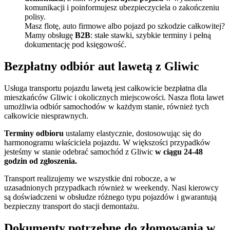
komunikacji i poinformujesz ubezpieczyciela o zakończeniu
polisy.
Masz flotę, auto firmowe albo pojazd po szkodzie całkowitej?
Mamy obsługę
B2B
: stałe stawki, szybkie terminy i pełną
dokumentację pod księgowość.
Bezpłatny odbiór aut lawetą z Gliwic
Usługa transportu pojazdu lawetą jest całkowicie bezpłatna dla
mieszkańców Gliwic i okolicznych miejscowości. Nasza flota lawet
umożliwia odbiór samochodów w każdym stanie, również tych
całkowicie niesprawnych.
Terminy odbioru
ustalamy elastycznie, dostosowując się do
harmonogramu właściciela pojazdu. W większości przypadków
jesteśmy w stanie odebrać samochód z Gliwic
w ciągu 24-48
godzin od zgłoszenia.
Transport realizujemy we wszystkie dni robocze, a w
uzasadnionych przypadkach również w weekendy. Nasi kierowcy
są doświadczeni w obsłudze różnego typu pojazdów i gwarantują
bezpieczny transport do stacji demontażu.
Dokumenty potrzebne do złomowania w