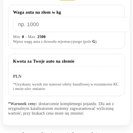
Waga auta na złom w kg
Min:
0
– Max:
2500
Wpisz wagę auta z dowodu rejestracyjnego (pole
G
).
Kwota za Twoje auto na złomie
0,00
PLN
*Uzyskany wynik nie stanowi oferty handlowej w rozumieniu KC
i może ulec zmianie.
*Warunek ceny:
dostarczenie kompletnego pojazdu. Dla aut z
oryginalnym katalizatorem możemy zagwarantować wyliczoną
wartość; przy brakach cena może się zmienić.