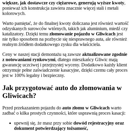
większe, jak dostawcze czy ciężarowe, generują wyższe kwoty
,
ponieważ ich konstrukcja zawiera znacznie więcej stali i metali
kolorowych.
Warto pamiętać, że do finalnej kwoty doliczana jest również wartość
odzyskanych surowców wtórnych, takich jak aluminium, miedź czy
katalizatory. Dzięki temu
złomowanie pojazdu w Gliwicach
jest
nie tylko sposobem na pozbycie się niesprawnego auta, ale również
realnym źródłem dodatkowego zysku dla właściciela.
Ceny w naszej stacji demontażu są zawsze
aktualizowane zgodnie
z notowaniami rynkowymi
, dlatego mieszkańcy Gliwic mają
gwarancję uczciwej i przejrzystej wyceny. Dodatkowo każdy klient
otrzymuje pełne zaświadczenie kasacyjne, dzięki czemu cały proces
jest w 100% legalny i bezpieczny.
Jak przygotować auto do złomowania w
Gliwicach?
Przed przekazaniem pojazdu do
auto złomu w Gliwicach
warto
zadbać o kilka prostych czynności, które usprawnią proces kasacji:
upewnij się, że masz przy sobie
dowód rejestracyjny oraz
dokument potwierdzający tożsamość,