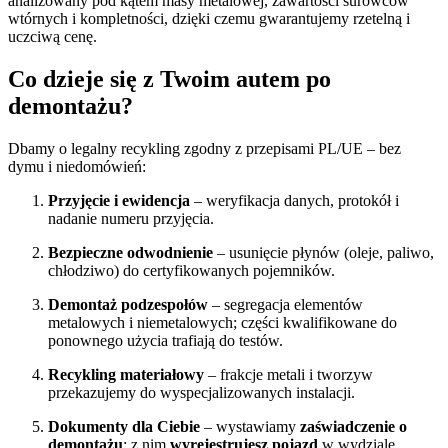
analizowany pod kątem masy metalowej, zawartości surowców
wtórnych i kompletności, dzięki czemu gwarantujemy rzetelną i
uczciwą cenę.
Co dzieje się z Twoim autem po
demontażu?
Dbamy o legalny recykling zgodny z przepisami PL/UE – bez
dymu i niedomówień:
Przyjęcie i ewidencja
– weryfikacja danych, protokół i
nadanie numeru przyjęcia.
Bezpieczne odwodnienie
– usunięcie płynów (oleje, paliwo,
chłodziwo) do certyfikowanych pojemników.
Demontaż podzespołów
– segregacja elementów
metalowych i niemetalowych; części kwalifikowane do
ponownego użycia trafiają do testów.
Recykling materiałowy
– frakcje metali i tworzyw
przekazujemy do wyspecjalizowanych instalacji.
Dokumenty dla Ciebie
– wystawiamy
zaświadczenie o
demontażu
; z nim
wyrejestrujesz pojazd
w wydziale