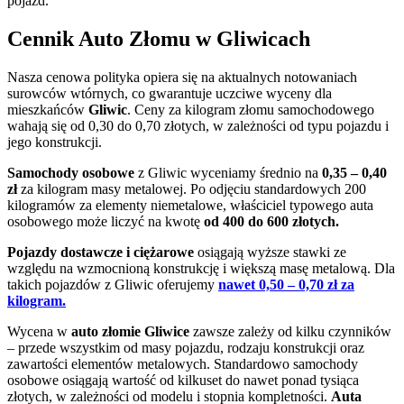
pojazd.
Cennik Auto Złomu w Gliwicach
Nasza cenowa polityka opiera się na aktualnych notowaniach
surowców wtórnych, co gwarantuje uczciwe wyceny dla
mieszkańców
Gliwic
. Ceny za kilogram złomu samochodowego
wahają się od 0,30 do 0,70 złotych, w zależności od typu pojazdu i
jego konstrukcji.
Samochody osobowe
z Gliwic wyceniamy średnio na
0,35 – 0,40
zł
za kilogram masy metalowej. Po odjęciu standardowych 200
kilogramów za elementy niemetalowe, właściciel typowego auta
osobowego może liczyć na kwotę
od 400 do 600 złotych.
Pojazdy dostawcze i ciężarowe
osiągają wyższe stawki ze
względu na wzmocnioną konstrukcję i większą masę metalową. Dla
takich pojazdów z Gliwic oferujemy
nawet 0,50 – 0,70 zł za
kilogram.
Wycena w
auto złomie Gliwice
zawsze zależy od kilku czynników
– przede wszystkim od masy pojazdu, rodzaju konstrukcji oraz
zawartości elementów metalowych. Standardowo samochody
osobowe osiągają wartość od kilkuset do nawet ponad tysiąca
złotych, w zależności od modelu i stopnia kompletności.
Auta