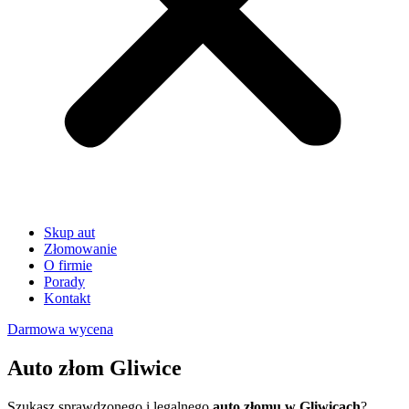
Skup aut
Złomowanie
O firmie
Porady
Kontakt
Darmowa wycena
Auto złom Gliwice
Szukasz sprawdzonego i legalnego
auto złomu w Gliwicach
?