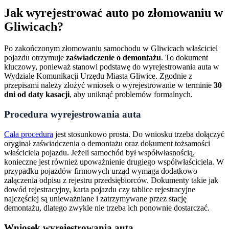
Jak wyrejestrować auto po złomowaniu w
Gliwicach?
Po zakończonym złomowaniu samochodu w Gliwicach właściciel
pojazdu otrzymuje
zaświadczenie o demontażu
. To dokument
kluczowy, ponieważ stanowi podstawę do wyrejestrowania auta w
Wydziale Komunikacji Urzędu Miasta Gliwice. Zgodnie z
przepisami należy złożyć wniosek o wyrejestrowanie w terminie
30
dni od daty kasacji
, aby uniknąć problemów formalnych.
Procedura wyrejestrowania auta
Cała procedura
jest stosunkowo prosta. Do wniosku trzeba dołączyć
oryginał zaświadczenia o demontażu oraz dokument tożsamości
właściciela pojazdu. Jeżeli samochód był współwłasnością,
konieczne jest również upoważnienie drugiego współwłaściciela. W
przypadku pojazdów firmowych urząd wymaga dodatkowo
załączenia odpisu z rejestru przedsiębiorców. Dokumenty takie jak
dowód rejestracyjny, karta pojazdu czy tablice rejestracyjne
najczęściej są unieważniane i zatrzymywane przez stację
demontażu, dlatego zwykle nie trzeba ich ponownie dostarczać.
Wniosek wyrejestrowania auta