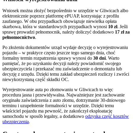
Wniosek można złożyć bezpośrednio w urzędzie w Gliwicach albo
elektronicznie poprzez platformę ePUAP, korzystając z profilu
zaufanego. W obu przypadkach obowiązuje niewielka opłata
skarbowa, która w standardowych przypadkach wynosi
10 zł
. Jeśli
sprawę prowadzi pełnomocnik, należy doliczyć dodatkowo
17 zł za
pełnomocnictwo
.
Po złożeniu dokumentów urząd wydaje decyzję o wyrejestrowaniu
pojazdu – w praktyce często jeszcze tego samego dnia, choć
formalny termin rozpatrzenia sprawy wynosi do
30 dni
. Warto
pamiętać, że po uzyskaniu decyzji należy powiadomić swojego
ubezpieczyciela i przekazać mu zaświadczenie o demontażu lub
decyzję z urzędu. Dzięki temu zakład ubezpieczeń rozliczy i zwróci
niewykorzystaną część składki OC.
Wyrejestrowanie auta po złomowaniu w Gliwicach to więc
procedura jasna i przewidywalna. Najważniejsze jest zachowanie
oryginału zaświadczenia z auto złomu, dotrzymanie 30-dniowego
terminu i uzupełnienie formalności w urzędzie. Dzięki temu
właściciel pojazdu ma pewność, że zakończył eksploatację
samochodu w sposób legalny, a dodatkowo
odzyska część kosztów
ubezpieczenia
.