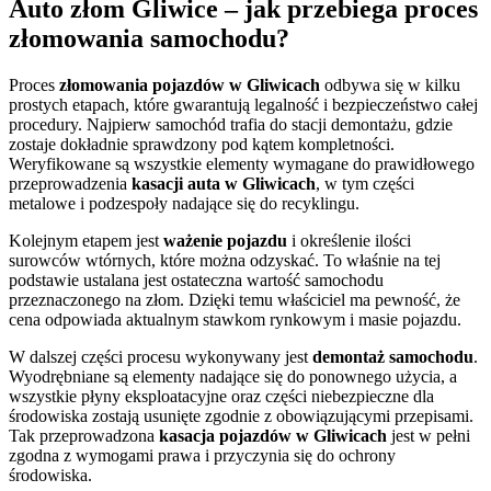
Auto złom Gliwice – jak przebiega proces
złomowania samochodu?
Proces
złomowania pojazdów w Gliwicach
odbywa się w kilku
prostych etapach, które gwarantują legalność i bezpieczeństwo całej
procedury. Najpierw samochód trafia do stacji demontażu, gdzie
zostaje dokładnie sprawdzony pod kątem kompletności.
Weryfikowane są wszystkie elementy wymagane do prawidłowego
przeprowadzenia
kasacji auta w Gliwicach
, w tym części
metalowe i podzespoły nadające się do recyklingu.
Kolejnym etapem jest
ważenie pojazdu
i określenie ilości
surowców wtórnych, które można odzyskać. To właśnie na tej
podstawie ustalana jest ostateczna wartość samochodu
przeznaczonego na złom. Dzięki temu właściciel ma pewność, że
cena odpowiada aktualnym stawkom rynkowym i masie pojazdu.
W dalszej części procesu wykonywany jest
demontaż samochodu
.
Wyodrębniane są elementy nadające się do ponownego użycia, a
wszystkie płyny eksploatacyjne oraz części niebezpieczne dla
środowiska zostają usunięte zgodnie z obowiązującymi przepisami.
Tak przeprowadzona
kasacja pojazdów w Gliwicach
jest w pełni
zgodna z wymogami prawa i przyczynia się do ochrony
środowiska.